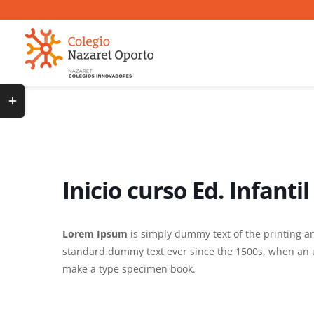
Saltar
al
contenido
Toggle
Sliding
Bar
Area
Inicio curso Ed. Infantil
Lorem Ipsum
is simply dummy text of the printing a
standard dummy text ever since the 1500s, when an u
make a type specimen book.