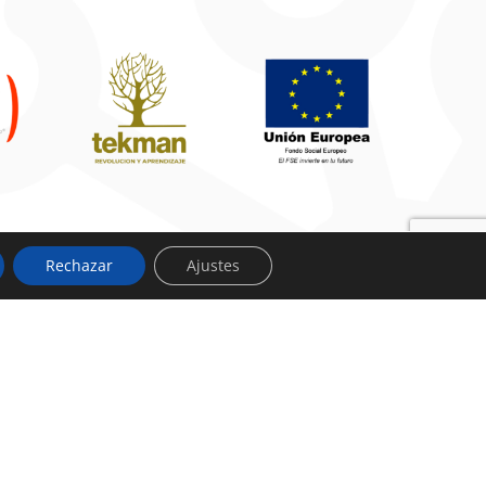
Rechazar
Ajustes
TRABAJA CON NOSOTROS
¿Quieres formar parte de nuestra
Comunidad Educativa?
RELLENA EL
FORMULARIO