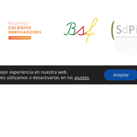
mejor experiencia en nuestra web.
Aceptar
s utilizamos o desactivarlas en los
ajustes
.
ACTO
INFORMACIÓN
Aviso legal
lle Clarisas, 4, 28019, Madrid
Política de privacidad
1 471 49 02
ecretaria@nazaretoporto.org
Política de cookies