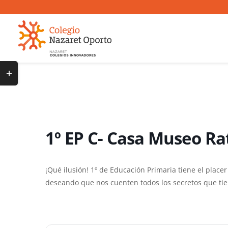
Saltar
al
contenido
Toggle
Sliding
Bar
Area
1º EP C- Casa Museo Ra
¡Qué ilusión! 1º de Educación Primaria tiene el placer 
deseando que nos cuenten todos los secretos que tie