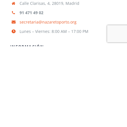
Calle Clarisas, 4, 28019, Madrid
91 471 49 02
secretaria@nazaretoporto.org
Lunes – Viernes: 8:00 AM – 17:00 PM
INFORMACIÓN
Aviso legal
Política de privacidad
Política de cookies
TRABAJA CON NOSOTROS
¿Quieres formar parte de nuestra
Comunidad Educativa?