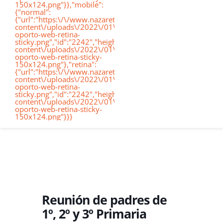
150x124.png"}},"mobile":
de
{"normal":
{"url":"https:\/\/www.nazaretoporto.org\/wp-
Conócenos
content\/uploads\/2022\/01\/logo-
oporto-web-retina-
nav
sticky.png","id":"2242","height":"124","width":"367","thumb
content\/uploads\/2022\/01\/logo-
oporto-web-retina-sticky-
Etapas educativas
150x124.png"},"retina":
{"url":"https:\/\/www.nazaretoporto.org\/wp-
content\/uploads\/2022\/01\/logo-
oporto-web-retina-
Nuestro Cole
sticky.png","id":"2242","height":"124","width":"367","thumb
content\/uploads\/2022\/01\/logo-
oporto-web-retina-sticky-
150x124.png"}}}
Noticias
Contacto
Virtual School
Reunión de padres de
1º, 2º y 3º Primaria
Alexia