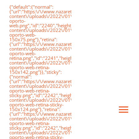
Saltar
{"default":{"normal":
{"url":"https:\/\/www.nazaretoporto.org\/wp-
al
content\/uploads\/2022\/01\/logo-
oporto-
contenido
web.png","id":"2240","height":"75","width":"191","thumbnai
content\/uploads\/2022\/01\/logo-
oporto-web-
150x75.png"},"retina":
{"url":"https:\/\/www.nazaretoporto.org\/wp-
content\/uploads\/2022\/01\/logo-
oporto-web-
retina.png","id":"2241","height":"142","width":"367","thumb
content\/uploads\/2022\/01\/logo-
oporto-web-retina-
150x142.png"}},"sticky":
{"normal":
{"url":"https:\/\/www.nazaretoporto.org\/wp-
content\/uploads\/2022\/01\/logo-
oporto-web-retina-
sticky.png","id":"2242","height":"124","width":"367","thumb
content\/uploads\/2022\/01\/logo-
oporto-web-retina-sticky-
150x124.png"},"retina":
Ca
{"url":"https:\/\/www.nazaretoporto.org\/wp-
content\/uploads\/2022\/01\/logo-
oporto-web-retina-
sticky.png","id":"2242","height":"124","width":"367","thumb
mo
content\/uploads\/2022\/01\/logo-
Inicio
oporto-web-retina-sticky-