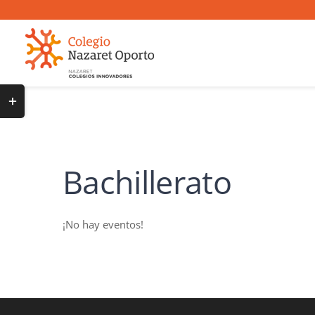
Saltar
al
contenido
Toggle
Sliding
Bar
Area
Bachillerato
¡No hay eventos!