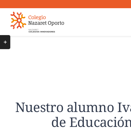
Saltar
al
contenido
Toggle
Sliding
Bar
Area
Nuestro alumno Ivá
de Educación