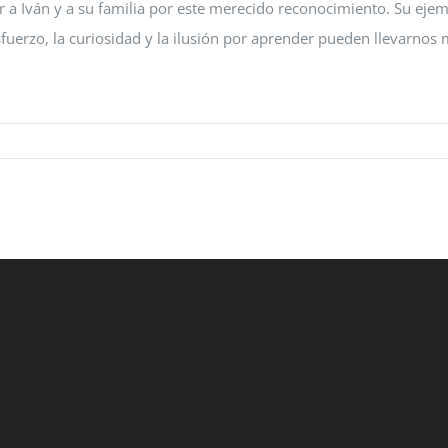
r a Iván y a su familia por este merecido reconocimiento. Su eje
erzo, la curiosidad y la ilusión por aprender pueden llevarnos m