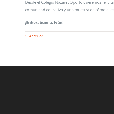
Desde el Colegio Nazaret Oporto queremos felicita
comunidad educativa y una muestra de cómo el esfu
¡Enhorabuena, Iván!
Anterior