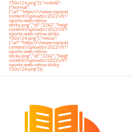
150x124.png"}},"mobile":
de
{"normal":
{"url":"https:\/\/www.nazaretoporto.org\/wp-
Conócenos
content\/uploads\/2022\/01\/logo-
oporto-web-retina-
nav
sticky.png","id":"2242","height":"124","width":"367","thumb
content\/uploads\/2022\/01\/logo-
oporto-web-retina-sticky-
Etapas educativas
150x124.png"},"retina":
{"url":"https:\/\/www.nazaretoporto.org\/wp-
content\/uploads\/2022\/01\/logo-
oporto-web-retina-
Nuestro Cole
sticky.png","id":"2242","height":"124","width":"367","thumb
content\/uploads\/2022\/01\/logo-
oporto-web-retina-sticky-
150x124.png"}}}
Noticias
Contacto
Virtual School
Alexia