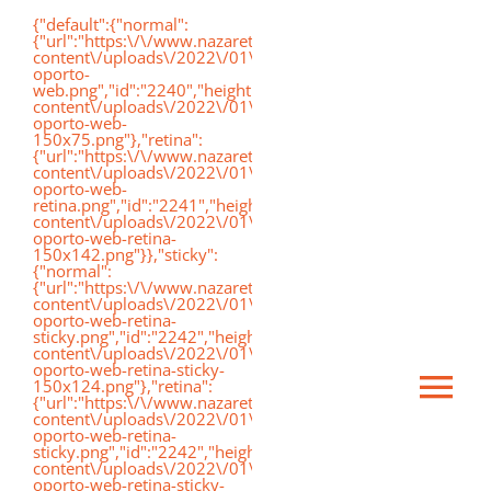
Saltar
{"default":{"normal":
{"url":"https:\/\/www.nazaretoporto.org\/wp-
al
content\/uploads\/2022\/01\/logo-
oporto-
contenido
web.png","id":"2240","height":"75","width":"191","thumbnai
content\/uploads\/2022\/01\/logo-
oporto-web-
150x75.png"},"retina":
{"url":"https:\/\/www.nazaretoporto.org\/wp-
content\/uploads\/2022\/01\/logo-
oporto-web-
retina.png","id":"2241","height":"142","width":"367","thumb
content\/uploads\/2022\/01\/logo-
oporto-web-retina-
150x142.png"}},"sticky":
{"normal":
{"url":"https:\/\/www.nazaretoporto.org\/wp-
content\/uploads\/2022\/01\/logo-
oporto-web-retina-
sticky.png","id":"2242","height":"124","width":"367","thumb
content\/uploads\/2022\/01\/logo-
oporto-web-retina-sticky-
150x124.png"},"retina":
Ca
{"url":"https:\/\/www.nazaretoporto.org\/wp-
content\/uploads\/2022\/01\/logo-
oporto-web-retina-
sticky.png","id":"2242","height":"124","width":"367","thumb
mo
content\/uploads\/2022\/01\/logo-
Inicio
oporto-web-retina-sticky-