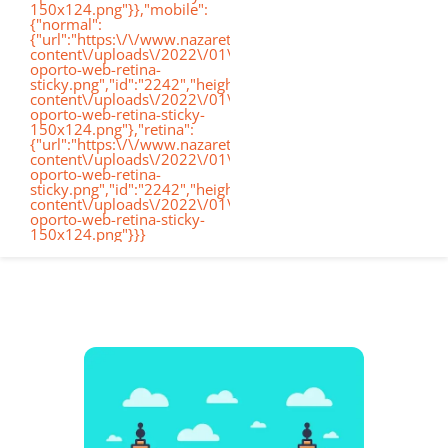
150x124.png"}},"mobile":
de
{"normal":
{"url":"https:\/\/www.nazaretoporto.org\/wp-
Conócenos
content\/uploads\/2022\/01\/logo-
oporto-web-retina-
nav
sticky.png","id":"2242","height":"124","width":"367","thumb
content\/uploads\/2022\/01\/logo-
oporto-web-retina-sticky-
Etapas educativas
150x124.png"},"retina":
{"url":"https:\/\/www.nazaretoporto.org\/wp-
content\/uploads\/2022\/01\/logo-
oporto-web-retina-
Nuestro Cole
sticky.png","id":"2242","height":"124","width":"367","thumb
content\/uploads\/2022\/01\/logo-
oporto-web-retina-sticky-
150x124.png"}}}
Noticias
Contacto
Virtual School
Alexia