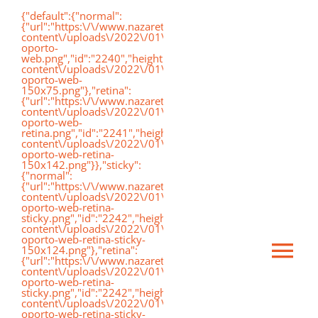
Saltar
{"default":{"normal":
{"url":"https:\/\/www.nazaretoporto.org\/wp-
al
content\/uploads\/2022\/01\/logo-
oporto-
contenido
web.png","id":"2240","height":"75","width":"191","thumbnai
content\/uploads\/2022\/01\/logo-
oporto-web-
150x75.png"},"retina":
{"url":"https:\/\/www.nazaretoporto.org\/wp-
content\/uploads\/2022\/01\/logo-
oporto-web-
retina.png","id":"2241","height":"142","width":"367","thumb
content\/uploads\/2022\/01\/logo-
oporto-web-retina-
150x142.png"}},"sticky":
{"normal":
{"url":"https:\/\/www.nazaretoporto.org\/wp-
content\/uploads\/2022\/01\/logo-
oporto-web-retina-
sticky.png","id":"2242","height":"124","width":"367","thumb
content\/uploads\/2022\/01\/logo-
oporto-web-retina-sticky-
150x124.png"},"retina":
Ca
{"url":"https:\/\/www.nazaretoporto.org\/wp-
content\/uploads\/2022\/01\/logo-
oporto-web-retina-
sticky.png","id":"2242","height":"124","width":"367","thumb
mo
content\/uploads\/2022\/01\/logo-
Inicio
oporto-web-retina-sticky-