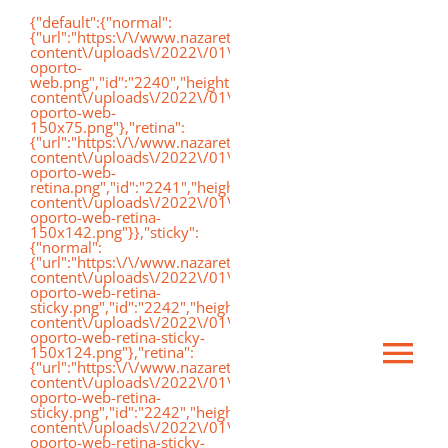
Saltar
{"default":{"normal":
{"url":"https:\/\/www.nazaretoporto.org\/wp-
al
content\/uploads\/2022\/01\/logo-
oporto-
contenido
web.png","id":"2240","height":"75","width":"191","thumbnai
content\/uploads\/2022\/01\/logo-
oporto-web-
150x75.png"},"retina":
{"url":"https:\/\/www.nazaretoporto.org\/wp-
content\/uploads\/2022\/01\/logo-
oporto-web-
retina.png","id":"2241","height":"142","width":"367","thumb
content\/uploads\/2022\/01\/logo-
oporto-web-retina-
150x142.png"}},"sticky":
{"normal":
{"url":"https:\/\/www.nazaretoporto.org\/wp-
content\/uploads\/2022\/01\/logo-
oporto-web-retina-
sticky.png","id":"2242","height":"124","width":"367","thumb
content\/uploads\/2022\/01\/logo-
oporto-web-retina-sticky-
150x124.png"},"retina":
Ca
{"url":"https:\/\/www.nazaretoporto.org\/wp-
content\/uploads\/2022\/01\/logo-
oporto-web-retina-
sticky.png","id":"2242","height":"124","width":"367","thumb
mo
content\/uploads\/2022\/01\/logo-
Inicio
oporto-web-retina-sticky-