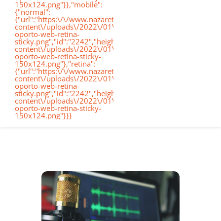
150x124.png"}},"mobile":
de
{"normal":
{"url":"https:\/\/www.nazaretoporto.org\/wp-
Conócenos
content\/uploads\/2022\/01\/logo-
oporto-web-retina-
nav
sticky.png","id":"2242","height":"124","width":"367","thumb
content\/uploads\/2022\/01\/logo-
oporto-web-retina-sticky-
Etapas educativas
150x124.png"},"retina":
{"url":"https:\/\/www.nazaretoporto.org\/wp-
content\/uploads\/2022\/01\/logo-
oporto-web-retina-
Nuestro Cole
sticky.png","id":"2242","height":"124","width":"367","thumb
content\/uploads\/2022\/01\/logo-
oporto-web-retina-sticky-
150x124.png"}}}
Noticias
Contacto
Virtual School
Alexia