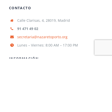
CONTACTO
Calle Clarisas, 4, 28019, Madrid
91 471 49 02
secretaria@nazaretoporto.org
Lunes – Viernes: 8:00 AM – 17:00 PM
INFORMACIÓN
Aviso legal
Política de privacidad
Política de cookies
TRABAJA CON NOSOTROS