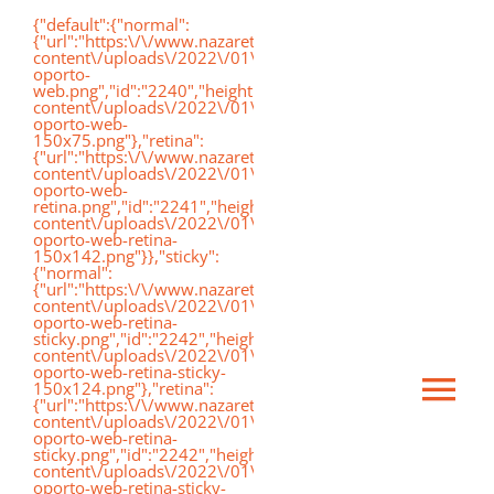
Saltar
{"default":{"normal":
{"url":"https:\/\/www.nazaretoporto.org\/wp-
al
content\/uploads\/2022\/01\/logo-
oporto-
contenido
web.png","id":"2240","height":"75","width":"191","thumbnai
content\/uploads\/2022\/01\/logo-
oporto-web-
150x75.png"},"retina":
{"url":"https:\/\/www.nazaretoporto.org\/wp-
content\/uploads\/2022\/01\/logo-
oporto-web-
retina.png","id":"2241","height":"142","width":"367","thumb
content\/uploads\/2022\/01\/logo-
oporto-web-retina-
150x142.png"}},"sticky":
{"normal":
{"url":"https:\/\/www.nazaretoporto.org\/wp-
content\/uploads\/2022\/01\/logo-
oporto-web-retina-
sticky.png","id":"2242","height":"124","width":"367","thumb
content\/uploads\/2022\/01\/logo-
oporto-web-retina-sticky-
150x124.png"},"retina":
Ca
{"url":"https:\/\/www.nazaretoporto.org\/wp-
content\/uploads\/2022\/01\/logo-
oporto-web-retina-
sticky.png","id":"2242","height":"124","width":"367","thumb
mo
content\/uploads\/2022\/01\/logo-
Inicio
oporto-web-retina-sticky-