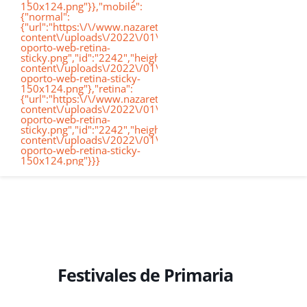
150x124.png"}},"mobile":
de
{"normal":
{"url":"https:\/\/www.nazaretoporto.org\/wp-
Conócenos
content\/uploads\/2022\/01\/logo-
oporto-web-retina-
nav
sticky.png","id":"2242","height":"124","width":"367","thumb
content\/uploads\/2022\/01\/logo-
oporto-web-retina-sticky-
Etapas educativas
150x124.png"},"retina":
{"url":"https:\/\/www.nazaretoporto.org\/wp-
content\/uploads\/2022\/01\/logo-
oporto-web-retina-
Nuestro Cole
sticky.png","id":"2242","height":"124","width":"367","thumb
content\/uploads\/2022\/01\/logo-
oporto-web-retina-sticky-
150x124.png"}}}
Noticias
Contacto
Virtual School
Festivales de Primaria
Alexia