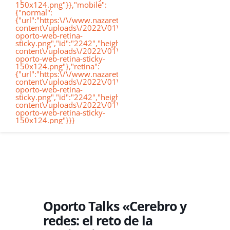
150x124.png"}},"mobile":
de
{"normal":
{"url":"https:\/\/www.nazaretoporto.org\/wp-
Conócenos
content\/uploads\/2022\/01\/logo-
oporto-web-retina-
nav
sticky.png","id":"2242","height":"124","width":"367","thumb
content\/uploads\/2022\/01\/logo-
oporto-web-retina-sticky-
Etapas educativas
150x124.png"},"retina":
{"url":"https:\/\/www.nazaretoporto.org\/wp-
content\/uploads\/2022\/01\/logo-
oporto-web-retina-
Nuestro Cole
sticky.png","id":"2242","height":"124","width":"367","thumb
content\/uploads\/2022\/01\/logo-
oporto-web-retina-sticky-
150x124.png"}}}
Noticias
Contacto
Virtual School
Oporto Talks «Cerebro y
redes: el reto de la
Alexia