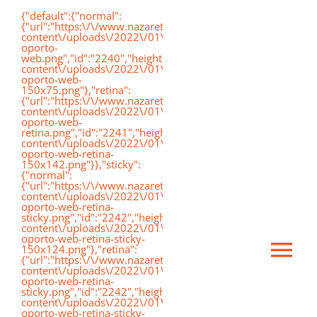
Saltar
{"default":{"normal":
{"url":"https:\/\/www.nazaretoporto.org\/wp-
al
content\/uploads\/2022\/01\/logo-
oporto-
contenido
web.png","id":"2240","height":"75","width":"191","thumbnai
content\/uploads\/2022\/01\/logo-
oporto-web-
150x75.png"},"retina":
{"url":"https:\/\/www.nazaretoporto.org\/wp-
content\/uploads\/2022\/01\/logo-
oporto-web-
retina.png","id":"2241","height":"142","width":"367","thumb
content\/uploads\/2022\/01\/logo-
oporto-web-retina-
150x142.png"}},"sticky":
{"normal":
{"url":"https:\/\/www.nazaretoporto.org\/wp-
content\/uploads\/2022\/01\/logo-
oporto-web-retina-
sticky.png","id":"2242","height":"124","width":"367","thumb
content\/uploads\/2022\/01\/logo-
oporto-web-retina-sticky-
150x124.png"},"retina":
Ca
{"url":"https:\/\/www.nazaretoporto.org\/wp-
content\/uploads\/2022\/01\/logo-
oporto-web-retina-
sticky.png","id":"2242","height":"124","width":"367","thumb
mo
content\/uploads\/2022\/01\/logo-
Inicio
oporto-web-retina-sticky-