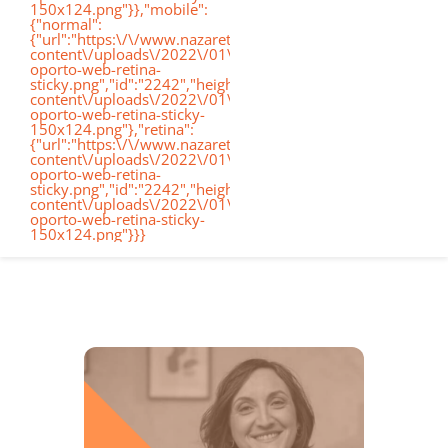
150x124.png"}},"mobile":
de
{"normal":
{"url":"https:\/\/www.nazaretoporto.org\/wp-
Conócenos
content\/uploads\/2022\/01\/logo-
oporto-web-retina-
nav
sticky.png","id":"2242","height":"124","width":"367","thumb
content\/uploads\/2022\/01\/logo-
oporto-web-retina-sticky-
Etapas educativas
150x124.png"},"retina":
{"url":"https:\/\/www.nazaretoporto.org\/wp-
content\/uploads\/2022\/01\/logo-
oporto-web-retina-
Nuestro Cole
sticky.png","id":"2242","height":"124","width":"367","thumb
content\/uploads\/2022\/01\/logo-
oporto-web-retina-sticky-
150x124.png"}}}
Noticias
Contacto
Virtual School
Alexia