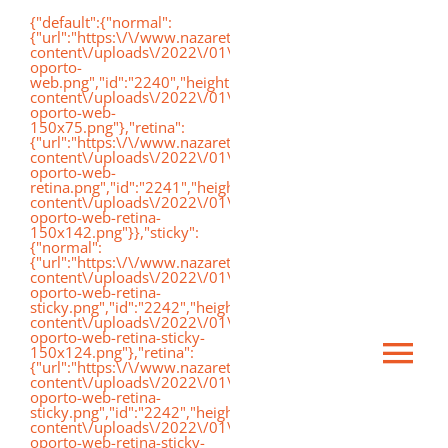
Saltar
{"default":{"normal":
{"url":"https:\/\/www.nazaretoporto.org\/wp-
al
content\/uploads\/2022\/01\/logo-
oporto-
contenido
web.png","id":"2240","height":"75","width":"191","thumbnai
content\/uploads\/2022\/01\/logo-
oporto-web-
150x75.png"},"retina":
{"url":"https:\/\/www.nazaretoporto.org\/wp-
content\/uploads\/2022\/01\/logo-
oporto-web-
retina.png","id":"2241","height":"142","width":"367","thumb
content\/uploads\/2022\/01\/logo-
oporto-web-retina-
150x142.png"}},"sticky":
{"normal":
{"url":"https:\/\/www.nazaretoporto.org\/wp-
content\/uploads\/2022\/01\/logo-
oporto-web-retina-
sticky.png","id":"2242","height":"124","width":"367","thumb
content\/uploads\/2022\/01\/logo-
oporto-web-retina-sticky-
150x124.png"},"retina":
Ca
{"url":"https:\/\/www.nazaretoporto.org\/wp-
content\/uploads\/2022\/01\/logo-
oporto-web-retina-
sticky.png","id":"2242","height":"124","width":"367","thumb
mo
content\/uploads\/2022\/01\/logo-
Inicio
oporto-web-retina-sticky-