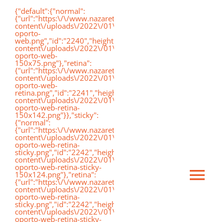
Saltar
{"default":{"normal":
{"url":"https:\/\/www.nazaretoporto.org\/wp-
al
content\/uploads\/2022\/01\/logo-
oporto-
contenido
web.png","id":"2240","height":"75","width":"191","thumbnai
content\/uploads\/2022\/01\/logo-
oporto-web-
150x75.png"},"retina":
{"url":"https:\/\/www.nazaretoporto.org\/wp-
content\/uploads\/2022\/01\/logo-
oporto-web-
retina.png","id":"2241","height":"142","width":"367","thumb
content\/uploads\/2022\/01\/logo-
oporto-web-retina-
150x142.png"}},"sticky":
{"normal":
{"url":"https:\/\/www.nazaretoporto.org\/wp-
content\/uploads\/2022\/01\/logo-
oporto-web-retina-
sticky.png","id":"2242","height":"124","width":"367","thumb
content\/uploads\/2022\/01\/logo-
oporto-web-retina-sticky-
150x124.png"},"retina":
Ca
{"url":"https:\/\/www.nazaretoporto.org\/wp-
content\/uploads\/2022\/01\/logo-
oporto-web-retina-
sticky.png","id":"2242","height":"124","width":"367","thumb
mo
content\/uploads\/2022\/01\/logo-
Inicio
oporto-web-retina-sticky-