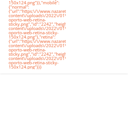
150x124.png"}},"mobile":
de
{"normal":
{"url":"https:\/\/www.nazaretoporto.org\/wp-
Conócenos
content\/uploads\/2022\/01\/logo-
oporto-web-retina-
nav
sticky.png","id":"2242","height":"124","width":"367","thumb
content\/uploads\/2022\/01\/logo-
oporto-web-retina-sticky-
Etapas educati
150x124.png"},"retina":
{"url":"https:\/\/www.nazaretoporto.org\/wp-
content\/uploads\/2022\/01\/logo-
oporto-web-retina-
Nuestro Cole
sticky.png","id":"2242","height":"124","width":"367","thumb
content\/uploads\/2022\/01\/logo-
oporto-web-retina-sticky-
150x124.png"}}}
Noticias
Contacto
Virtual School
Alexia