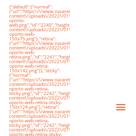
Saltar
{"default":{"normal":
{"url":"https:\/\/www.nazaretoporto.org\/wp-
al
content\/uploads\/2022\/01\/logo-
oporto-
contenido
web.png","id":"2240","height":"75","width":"191","thumbnai
content\/uploads\/2022\/01\/logo-
oporto-web-
150x75.png"},"retina":
{"url":"https:\/\/www.nazaretoporto.org\/wp-
content\/uploads\/2022\/01\/logo-
oporto-web-
retina.png","id":"2241","height":"142","width":"367","thumb
content\/uploads\/2022\/01\/logo-
oporto-web-retina-
150x142.png"}},"sticky":
{"normal":
{"url":"https:\/\/www.nazaretoporto.org\/wp-
content\/uploads\/2022\/01\/logo-
oporto-web-retina-
sticky.png","id":"2242","height":"124","width":"367","thumb
content\/uploads\/2022\/01\/logo-
oporto-web-retina-sticky-
150x124.png"},"retina":
Ca
{"url":"https:\/\/www.nazaretoporto.org\/wp-
content\/uploads\/2022\/01\/logo-
oporto-web-retina-
sticky.png","id":"2242","height":"124","width":"367","thumb
mo
content\/uploads\/2022\/01\/logo-
Inicio
oporto-web-retina-sticky-