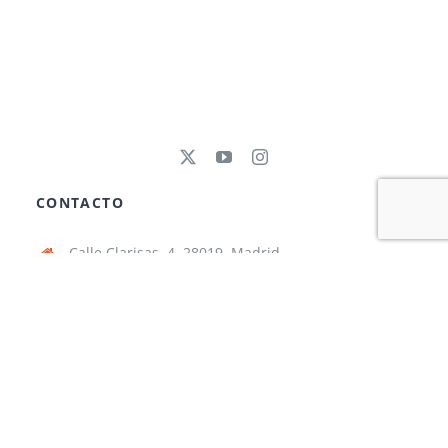
CONTACTO
Calle Clarisas, 4, 28019, Madrid
91 471 49 02
secretaria@nazaretoporto.org
Lunes – Viernes: 8:00 AM – 17:00 PM
INFORMACIÓN
Aviso legal