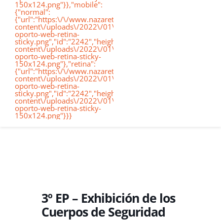
150x124.png"}},"mobile":
de
{"normal":
{"url":"https:\/\/www.nazaretoporto.org\/wp-
Conócenos
content\/uploads\/2022\/01\/logo-
oporto-web-retina-
nav
sticky.png","id":"2242","height":"124","width":"367","thumb
content\/uploads\/2022\/01\/logo-
oporto-web-retina-sticky-
Etapas educativas
150x124.png"},"retina":
{"url":"https:\/\/www.nazaretoporto.org\/wp-
content\/uploads\/2022\/01\/logo-
oporto-web-retina-
Nuestro Cole
sticky.png","id":"2242","height":"124","width":"367","thumb
content\/uploads\/2022\/01\/logo-
oporto-web-retina-sticky-
150x124.png"}}}
Noticias
Contacto
Virtual School
3º EP – Exhibición de los
Cuerpos de Seguridad
Alexia