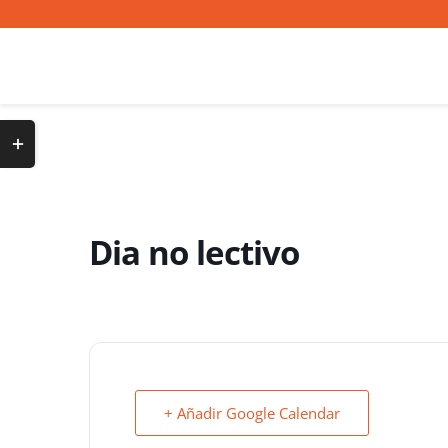
Saltar
al
contenido
Toggle
Sliding
Bar
Area
Dia no lectivo
+ Añadir Google Calendar