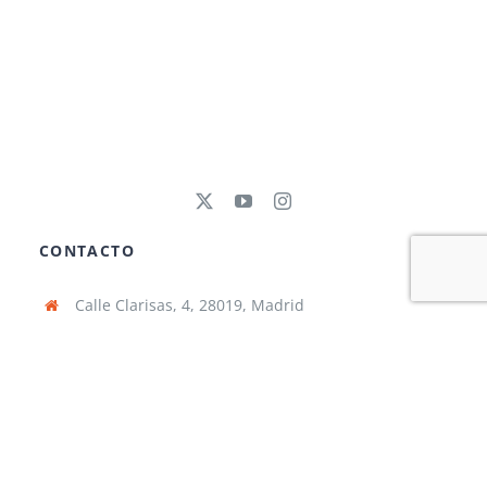
CONTACTO
Calle Clarisas, 4, 28019, Madrid
91 471 49 02
secretaria@nazaretoporto.org
Lunes – Viernes: 8:00 AM – 17:00 PM
INFORMACIÓN