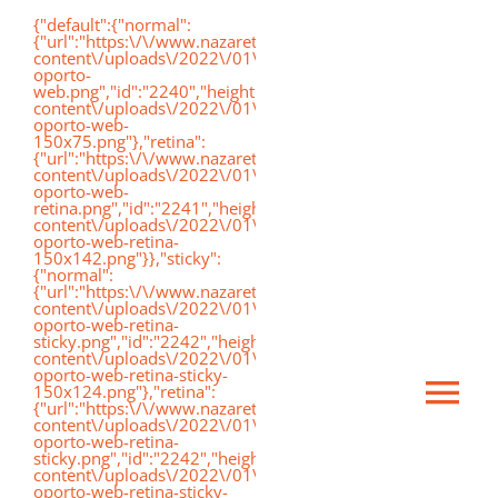
Saltar
{"default":{"normal":
{"url":"https:\/\/www.nazaretoporto.org\/wp-
al
content\/uploads\/2022\/01\/logo-
oporto-
contenido
web.png","id":"2240","height":"75","width":"191","thumbnai
content\/uploads\/2022\/01\/logo-
oporto-web-
150x75.png"},"retina":
{"url":"https:\/\/www.nazaretoporto.org\/wp-
content\/uploads\/2022\/01\/logo-
oporto-web-
retina.png","id":"2241","height":"142","width":"367","thumb
content\/uploads\/2022\/01\/logo-
oporto-web-retina-
150x142.png"}},"sticky":
{"normal":
{"url":"https:\/\/www.nazaretoporto.org\/wp-
content\/uploads\/2022\/01\/logo-
oporto-web-retina-
sticky.png","id":"2242","height":"124","width":"367","thumb
content\/uploads\/2022\/01\/logo-
oporto-web-retina-sticky-
150x124.png"},"retina":
Ca
{"url":"https:\/\/www.nazaretoporto.org\/wp-
content\/uploads\/2022\/01\/logo-
oporto-web-retina-
sticky.png","id":"2242","height":"124","width":"367","thumb
mo
content\/uploads\/2022\/01\/logo-
Inicio
oporto-web-retina-sticky-