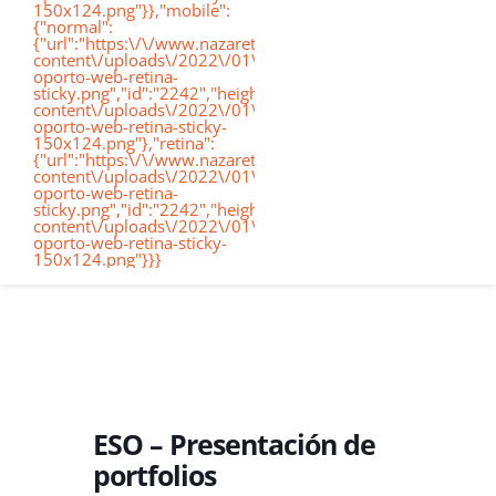
150x124.png"}},"mobile":
de
{"normal":
{"url":"https:\/\/www.nazaretoporto.org\/wp-
Conócenos
content\/uploads\/2022\/01\/logo-
oporto-web-retina-
nav
sticky.png","id":"2242","height":"124","width":"367","thumb
content\/uploads\/2022\/01\/logo-
oporto-web-retina-sticky-
Etapas educativas
150x124.png"},"retina":
{"url":"https:\/\/www.nazaretoporto.org\/wp-
content\/uploads\/2022\/01\/logo-
oporto-web-retina-
Nuestro Cole
sticky.png","id":"2242","height":"124","width":"367","thumb
content\/uploads\/2022\/01\/logo-
oporto-web-retina-sticky-
150x124.png"}}}
Noticias
Contacto
Virtual School
ESO – Presentación de
portfolios
Alexia