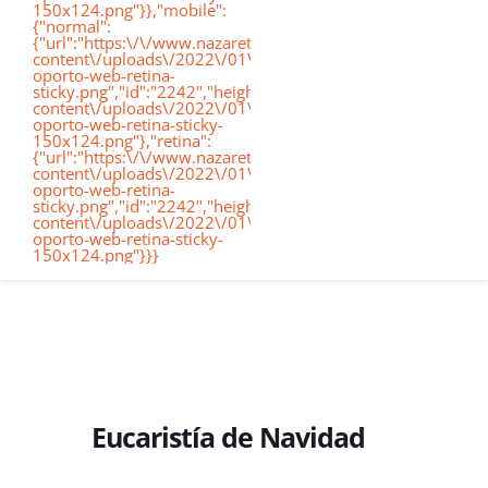
150x124.png"}},"mobile":
de
{"normal":
{"url":"https:\/\/www.nazaretoporto.org\/wp-
Conócenos
content\/uploads\/2022\/01\/logo-
oporto-web-retina-
nav
sticky.png","id":"2242","height":"124","width":"367","thumb
content\/uploads\/2022\/01\/logo-
oporto-web-retina-sticky-
Etapas educativas
150x124.png"},"retina":
{"url":"https:\/\/www.nazaretoporto.org\/wp-
content\/uploads\/2022\/01\/logo-
oporto-web-retina-
Nuestro Cole
sticky.png","id":"2242","height":"124","width":"367","thumb
content\/uploads\/2022\/01\/logo-
oporto-web-retina-sticky-
150x124.png"}}}
Noticias
Contacto
Virtual School
Eucaristía de Navidad
Alexia