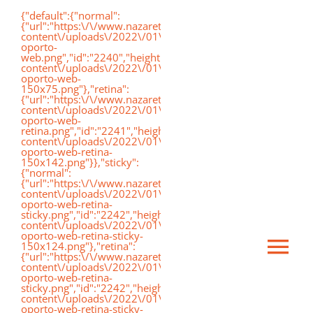
Saltar
{"default":{"normal":
{"url":"https:\/\/www.nazaretoporto.org\/wp-
al
content\/uploads\/2022\/01\/logo-
oporto-
contenido
web.png","id":"2240","height":"75","width":"191","thumbnai
content\/uploads\/2022\/01\/logo-
oporto-web-
150x75.png"},"retina":
{"url":"https:\/\/www.nazaretoporto.org\/wp-
content\/uploads\/2022\/01\/logo-
oporto-web-
retina.png","id":"2241","height":"142","width":"367","thumb
content\/uploads\/2022\/01\/logo-
oporto-web-retina-
150x142.png"}},"sticky":
{"normal":
{"url":"https:\/\/www.nazaretoporto.org\/wp-
content\/uploads\/2022\/01\/logo-
oporto-web-retina-
sticky.png","id":"2242","height":"124","width":"367","thumb
content\/uploads\/2022\/01\/logo-
oporto-web-retina-sticky-
150x124.png"},"retina":
Ca
{"url":"https:\/\/www.nazaretoporto.org\/wp-
content\/uploads\/2022\/01\/logo-
oporto-web-retina-
sticky.png","id":"2242","height":"124","width":"367","thumb
mo
content\/uploads\/2022\/01\/logo-
Inicio
oporto-web-retina-sticky-