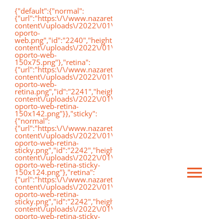
Saltar
{"default":{"normal":
{"url":"https:\/\/www.nazaretoporto.org\/wp-
al
content\/uploads\/2022\/01\/logo-
oporto-
contenido
web.png","id":"2240","height":"75","width":"191","thumbnai
content\/uploads\/2022\/01\/logo-
oporto-web-
150x75.png"},"retina":
{"url":"https:\/\/www.nazaretoporto.org\/wp-
content\/uploads\/2022\/01\/logo-
oporto-web-
retina.png","id":"2241","height":"142","width":"367","thumb
content\/uploads\/2022\/01\/logo-
oporto-web-retina-
150x142.png"}},"sticky":
{"normal":
{"url":"https:\/\/www.nazaretoporto.org\/wp-
content\/uploads\/2022\/01\/logo-
oporto-web-retina-
sticky.png","id":"2242","height":"124","width":"367","thumb
content\/uploads\/2022\/01\/logo-
oporto-web-retina-sticky-
150x124.png"},"retina":
Ca
{"url":"https:\/\/www.nazaretoporto.org\/wp-
content\/uploads\/2022\/01\/logo-
oporto-web-retina-
sticky.png","id":"2242","height":"124","width":"367","thumb
mo
content\/uploads\/2022\/01\/logo-
Inicio
oporto-web-retina-sticky-