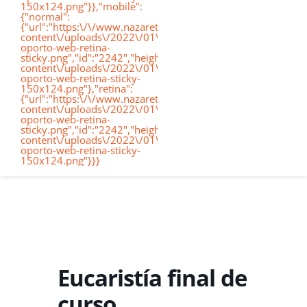
150x124.png"}},"mobile":
de
{"normal":
{"url":"https:\/\/www.nazaretoporto.org\/wp-
Conócenos
content\/uploads\/2022\/01\/logo-
oporto-web-retina-
nav
sticky.png","id":"2242","height":"124","width":"367","thumb
content\/uploads\/2022\/01\/logo-
oporto-web-retina-sticky-
Etapas educati
150x124.png"},"retina":
{"url":"https:\/\/www.nazaretoporto.org\/wp-
content\/uploads\/2022\/01\/logo-
oporto-web-retina-
Nuestro Cole
sticky.png","id":"2242","height":"124","width":"367","thumb
content\/uploads\/2022\/01\/logo-
oporto-web-retina-sticky-
150x124.png"}}}
Noticias
Contacto
Virtual School
Eucaristía final de
curso
Alexia