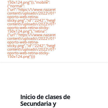
150x124.png"}},"mobile":
de
{"normal":
{"url":"https:\/\/www.nazaretoporto.org\/wp-
Conócenos
content\/uploads\/2022\/01\/logo-
oporto-web-retina-
nav
sticky.png","id":"2242","height":"124","width":"367","thumb
content\/uploads\/2022\/01\/logo-
oporto-web-retina-sticky-
Etapas educativas
150x124.png"},"retina":
{"url":"https:\/\/www.nazaretoporto.org\/wp-
content\/uploads\/2022\/01\/logo-
oporto-web-retina-
Nuestro Cole
sticky.png","id":"2242","height":"124","width":"367","thumb
content\/uploads\/2022\/01\/logo-
oporto-web-retina-sticky-
150x124.png"}}}
Noticias
Contacto
Virtual School
Inicio de clases de
Secundaria y
Alexia