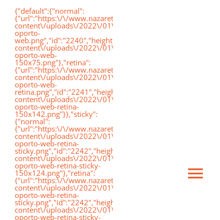
Saltar
{"default":{"normal":
{"url":"https:\/\/www.nazaretoporto.org\/wp-
al
content\/uploads\/2022\/01\/logo-
oporto-
contenido
web.png","id":"2240","height":"75","width":"191","thumbnai
content\/uploads\/2022\/01\/logo-
oporto-web-
150x75.png"},"retina":
{"url":"https:\/\/www.nazaretoporto.org\/wp-
content\/uploads\/2022\/01\/logo-
oporto-web-
retina.png","id":"2241","height":"142","width":"367","thumb
content\/uploads\/2022\/01\/logo-
oporto-web-retina-
150x142.png"}},"sticky":
{"normal":
{"url":"https:\/\/www.nazaretoporto.org\/wp-
content\/uploads\/2022\/01\/logo-
oporto-web-retina-
sticky.png","id":"2242","height":"124","width":"367","thumb
content\/uploads\/2022\/01\/logo-
oporto-web-retina-sticky-
150x124.png"},"retina":
Ca
{"url":"https:\/\/www.nazaretoporto.org\/wp-
content\/uploads\/2022\/01\/logo-
oporto-web-retina-
sticky.png","id":"2242","height":"124","width":"367","thumb
mo
content\/uploads\/2022\/01\/logo-
Inicio
oporto-web-retina-sticky-