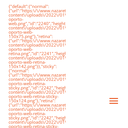
Saltar
{"default":{"normal":
{"url":"https:\/\/www.nazaretoporto.org\/wp-
al
content\/uploads\/2022\/01\/logo-
oporto-
contenido
web.png","id":"2240","height":"75","width":"191","thumbnai
content\/uploads\/2022\/01\/logo-
oporto-web-
150x75.png"},"retina":
{"url":"https:\/\/www.nazaretoporto.org\/wp-
content\/uploads\/2022\/01\/logo-
oporto-web-
retina.png","id":"2241","height":"142","width":"367","thumb
content\/uploads\/2022\/01\/logo-
oporto-web-retina-
150x142.png"}},"sticky":
{"normal":
{"url":"https:\/\/www.nazaretoporto.org\/wp-
content\/uploads\/2022\/01\/logo-
oporto-web-retina-
sticky.png","id":"2242","height":"124","width":"367","thumb
content\/uploads\/2022\/01\/logo-
oporto-web-retina-sticky-
150x124.png"},"retina":
Ca
{"url":"https:\/\/www.nazaretoporto.org\/wp-
content\/uploads\/2022\/01\/logo-
oporto-web-retina-
sticky.png","id":"2242","height":"124","width":"367","thumb
mo
content\/uploads\/2022\/01\/logo-
Inicio
oporto-web-retina-sticky-