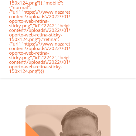
150x124.png"}},"mobile":
de
{"normal":
{"url":"https:\/\/www.nazaretoporto.org\/wp-
Conócenos
content\/uploads\/2022\/01\/logo-
oporto-web-retina-
nav
sticky.png","id":"2242","height":"124","width":"367","thumb
content\/uploads\/2022\/01\/logo-
oporto-web-retina-sticky-
Etapas educati
150x124.png"},"retina":
{"url":"https:\/\/www.nazaretoporto.org\/wp-
content\/uploads\/2022\/01\/logo-
oporto-web-retina-
Nuestro Cole
sticky.png","id":"2242","height":"124","width":"367","thumb
content\/uploads\/2022\/01\/logo-
oporto-web-retina-sticky-
150x124.png"}}}
Noticias
Contacto
Virtual School
Alexia