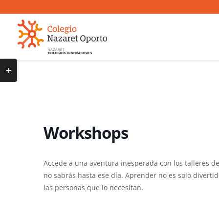
Saltar
al
contenido
Toggle
Sliding
Bar
Area
Workshops
Accede a una aventura inesperada con los talleres d
no sabrás hasta ese día. Aprender no es solo diverti
las personas que lo necesitan.