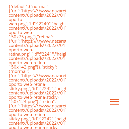
Saltar
{"default":{"normal":
{"url":"https:\/\/www.nazaretoporto.org\/wp-
al
content\/uploads\/2022\/01\/logo-
oporto-
contenido
web.png","id":"2240","height":"75","width":"191","thumbnai
content\/uploads\/2022\/01\/logo-
oporto-web-
150x75.png"},"retina":
{"url":"https:\/\/www.nazaretoporto.org\/wp-
content\/uploads\/2022\/01\/logo-
oporto-web-
retina.png","id":"2241","height":"142","width":"367","thumb
content\/uploads\/2022\/01\/logo-
oporto-web-retina-
150x142.png"}},"sticky":
{"normal":
{"url":"https:\/\/www.nazaretoporto.org\/wp-
content\/uploads\/2022\/01\/logo-
oporto-web-retina-
sticky.png","id":"2242","height":"124","width":"367","thumb
content\/uploads\/2022\/01\/logo-
oporto-web-retina-sticky-
150x124.png"},"retina":
Ca
{"url":"https:\/\/www.nazaretoporto.org\/wp-
content\/uploads\/2022\/01\/logo-
oporto-web-retina-
sticky.png","id":"2242","height":"124","width":"367","thumb
mo
content\/uploads\/2022\/01\/logo-
Inicio
oporto-web-retina-sticky-