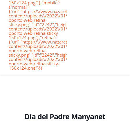
150x124.png"}},"mobile":
de
{"normal":
{"url":"https:\/\/www.nazaretoporto.org\/wp-
Conócenos
content\/uploads\/2022\/01\/logo-
oporto-web-retina-
nav
sticky.png","id":"2242","height":"124","width":"367","thumb
content\/uploads\/2022\/01\/logo-
oporto-web-retina-sticky-
Etapas educativas
150x124.png"},"retina":
{"url":"https:\/\/www.nazaretoporto.org\/wp-
content\/uploads\/2022\/01\/logo-
oporto-web-retina-
Nuestro Cole
sticky.png","id":"2242","height":"124","width":"367","thumb
content\/uploads\/2022\/01\/logo-
oporto-web-retina-sticky-
150x124.png"}}}
Noticias
Contacto
Virtual School
Día del Padre Manyanet
Alexia